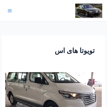
خطي
لى
لمحتوى
تويوتا هاى اس
استئجار
سيارة
عائلية
في
مصر