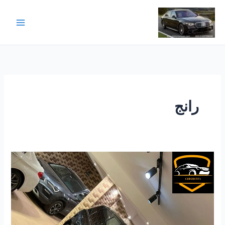
خطي
لى
لمحتوى
رانج
إيجار
سيارة
رانج
روفر