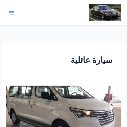
خطي
لى
لمحتوى
سيارة عائلية
استئجار
سيارة
عائلية
في
مصر