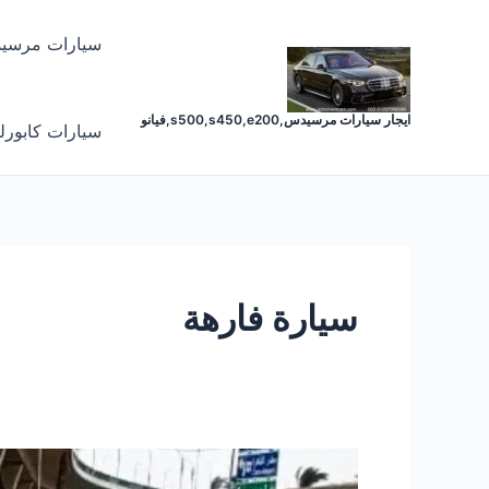
خطي
لى
سيارات مرسي
لمحتوى
ايجار سيارات مرسيدس,s500,s450,e200,فيانو
سيارات كابورل
سيارة فارهة
ايجار