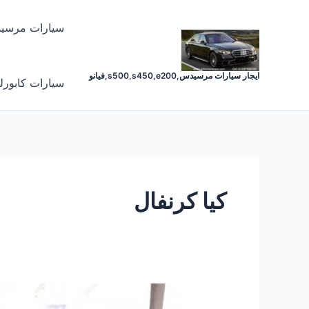
خطي
لى
سيارات مرسي
لمحتوى
ايجار سيارات مرسيدس,s500,s450,e200,فيانو
سيارات كابورل
كيا كرنفال
استئجار