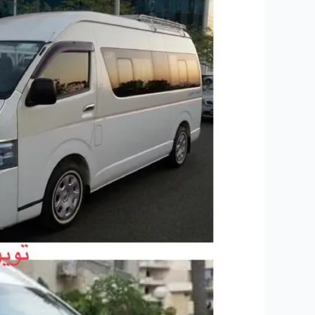
ليموزين
القاهرة
ومصر
والساحل
والغردقة