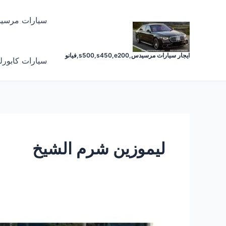
خطي
لى
سيارات مرسي
لمحتوى
ايجار سيارات مرسيدس,s500,s450,e200,فيانو
سيارات كابورل
ليموزين شرم الشيخ
خدمات